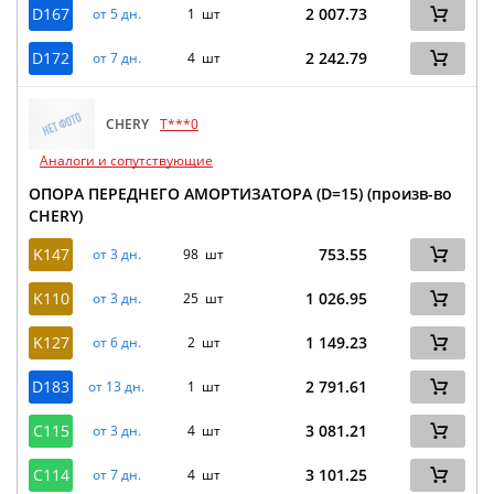
D167
2 007.73
от 5 дн.
1 шт
D172
2 242.79
от 7 дн.
4 шт
CHERY
T***0
Аналоги и сопутствующие
ОПОРА ПЕРЕДНЕГО АМОРТИЗАТОРА (D=15) (произв-во
CHERY)
K147
753.55
от 3 дн.
98 шт
K110
1 026.95
от 3 дн.
25 шт
K127
1 149.23
от 6 дн.
2 шт
D183
2 791.61
от 13 дн.
1 шт
C115
3 081.21
от 3 дн.
4 шт
C114
3 101.25
от 7 дн.
4 шт