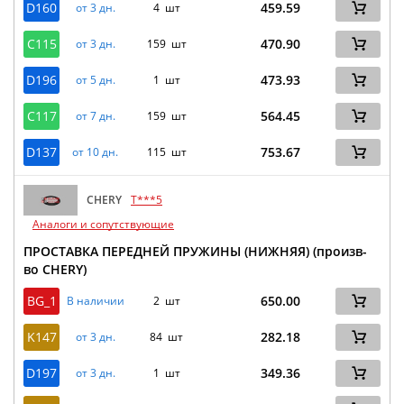
D160
459.59
от 3 дн.
4 шт
C115
470.90
от 3 дн.
159 шт
D196
473.93
от 5 дн.
1 шт
C117
564.45
от 7 дн.
159 шт
D137
753.67
от 10 дн.
115 шт
CHERY
T***5
Аналоги и сопутствующие
ПРОСТАВКА ПЕРЕДНЕЙ ПРУЖИНЫ (НИЖНЯЯ) (произв-
во CHERY)
BG_1
650.00
В наличии
2 шт
K147
282.18
от 3 дн.
84 шт
D197
349.36
от 3 дн.
1 шт