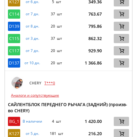
K127
349.36
от 6 дн.
5 шт
C114
763.67
от 7 дн.
37 шт
D139
795.86
от 8 дн.
20 шт
C115
862.32
от 3 дн.
37 шт
C117
929.90
от 7 дн.
20 шт
D137
1 366.86
от 10 дн.
20 шт
CHERY
T***0
Аналоги и сопутствующие
САЙЛЕНТБЛОК ПЕРЕДНЕГО РЫЧАГА (ЗАДНИЙ) (произв-
во CHERY)
BG_1
1 420.00
В наличии
4 шт
K127
216.20
от 5 дн.
181 шт