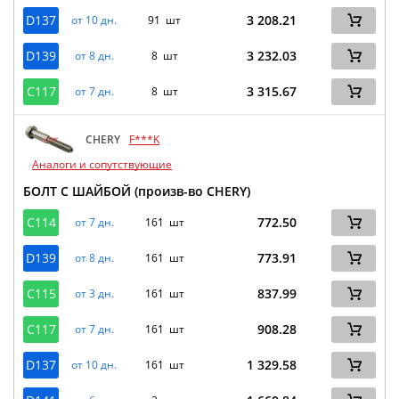
D137
3 208.21
от 10 дн.
91 шт
D139
3 232.03
от 8 дн.
8 шт
C117
3 315.67
от 7 дн.
8 шт
CHERY
F***K
Аналоги и сопутствующие
БОЛТ С ШАЙБОЙ (произв-во CHERY)
C114
772.50
от 7 дн.
161 шт
D139
773.91
от 8 дн.
161 шт
C115
837.99
от 3 дн.
161 шт
C117
908.28
от 7 дн.
161 шт
D137
1 329.58
от 10 дн.
161 шт