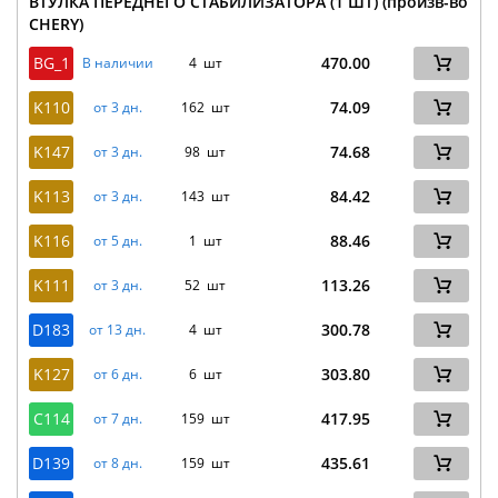
ВТУЛКА ПЕРЕДНЕГО СТАБИЛИЗАТОРА (1 ШТ) (произв-во
CHERY)
BG_1
470.00
В наличии
4 шт
K110
74.09
от 3 дн.
162 шт
K147
74.68
от 3 дн.
98 шт
K113
84.42
от 3 дн.
143 шт
K116
88.46
от 5 дн.
1 шт
K111
113.26
от 3 дн.
52 шт
D183
300.78
от 13 дн.
4 шт
K127
303.80
от 6 дн.
6 шт
C114
417.95
от 7 дн.
159 шт
D139
435.61
от 8 дн.
159 шт