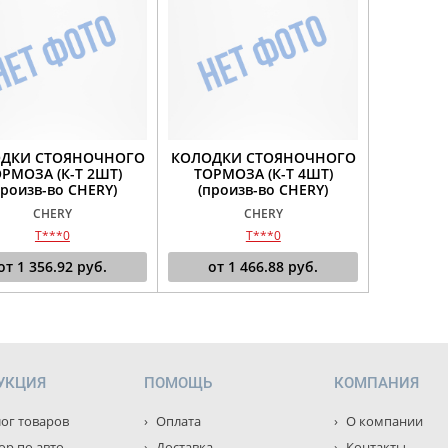
ДКИ СТОЯНОЧНОГО
КОЛОДКИ СТОЯНОЧНОГО
РМОЗА (К-Т 2ШТ)
ТОРМОЗА (К-Т 4ШТ)
произв-во CHERY)
(произв-во CHERY)
CHERY
CHERY
T***0
T***0
от
1 356.92
руб.
от
1 466.88
руб.
УКЦИЯ
ПОМОЩЬ
КОМПАНИЯ
ог товаров
Оплата
О компании
р по авто
Доставка
Контакты