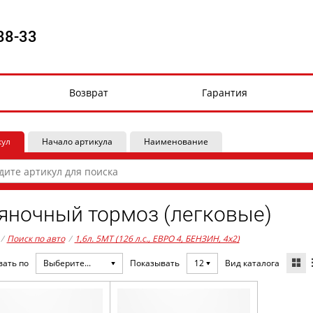
88-33
Возврат
Гарантия
кул
Начало артикула
Наименование
яночный тормоз (легковые)
/
Поиск по авто
/
1,6л. 5MT (126 л.с., ЕВРО 4, БЕНЗИН, 4x2)
Вид каталога
вать по
Выберите...
Показывать
12