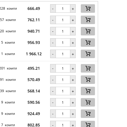
666.49
-
228 компл
+
762.11
-
57 компл
+
940.71
-
20 компл
+
956.93
-
5 компл
+
1 966.12
-
1 компл
+
495.21
-
201 компл
+
570.49
-
91 компл
+
568.14
-
39 компл
+
590.56
-
9 компл
+
924.49
-
9 компл
+
802.85
-
7 компл
+