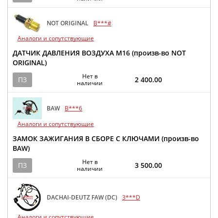
NOT ORIGINAL
B***#
Аналоги и сопутствующие
ДАТЧИК ДАВЛЕНИЯ ВОЗДУХА M16 (произв-во NOT
ORIGINAL)
Нет в
ПЗ
2 400.00
наличии
BAW
B***6
Аналоги и сопутствующие
ЗАМОК ЗАЖИГАНИЯ В СБОРЕ С КЛЮЧАМИ (произв-во
BAW)
Нет в
ПЗ
3 500.00
наличии
DACHAI-DEUTZ FAW (DC)
3***D
Аналоги и сопутствующие