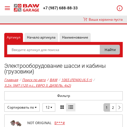
+7 (987) 688-88-33
Ваша корзина пуста
Артикул
Начало артикула
Наименование
Электрооборудование шасси и кабины
(грузовики)
Главная
/
Поиск по авто
/
BAW
/
1065 (FENIX) (6.5 т)
/
3,2л. 5MT (120 л.с., ЕВРО 3, ДИЗЕЛЬ, 4x2)
Фильтр
Сортировать по
12
1
2
NOT ORIGINAL
B***#