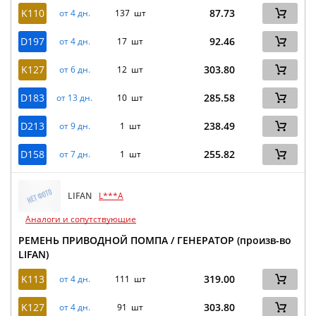
K110
87.73
от 4 дн.
137 шт
D197
92.46
от 4 дн.
17 шт
K127
303.80
от 6 дн.
12 шт
D183
285.58
от 13 дн.
10 шт
D213
238.49
от 9 дн.
1 шт
D158
255.82
от 7 дн.
1 шт
LIFAN
L***A
Аналоги и сопутствующие
РЕМЕНЬ ПРИВОДНОЙ ПОМПА / ГЕНЕРАТОР (произв-во
LIFAN)
K113
319.00
от 4 дн.
111 шт
K127
303.80
от 4 дн.
91 шт