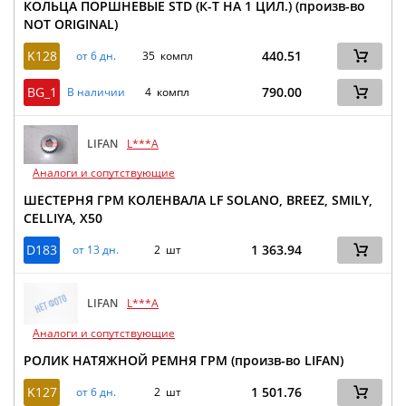
КОЛЬЦА ПОРШНЕВЫЕ STD (К-Т НА 1 ЦИЛ.) (произв-во
NOT ORIGINAL)
K128
440.51
от 6 дн.
35 компл
BG_1
790.00
В наличии
4 компл
LIFAN
L***A
Аналоги и сопутствующие
ШЕСТЕРНЯ ГРМ КОЛЕНВАЛА LF SOLANO, BREEZ, SMILY,
CELLIYA, X50
D183
1 363.94
от 13 дн.
2 шт
LIFAN
L***A
Аналоги и сопутствующие
РОЛИК НАТЯЖНОЙ РЕМНЯ ГРМ (произв-во LIFAN)
K127
1 501.76
от 6 дн.
2 шт