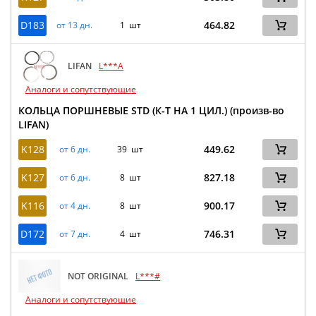
D183
464.82
от 13 дн.
1 шт
LIFAN
L***A
Аналоги и сопутствующие
КОЛЬЦА ПОРШНЕВЫЕ STD (К-Т НА 1 ЦИЛ.) (произв-во
LIFAN)
K128
449.62
от 6 дн.
39 шт
K127
827.18
от 6 дн.
8 шт
K116
900.17
от 4 дн.
8 шт
D172
746.31
от 7 дн.
4 шт
NOT ORIGINAL
L***#
Аналоги и сопутствующие