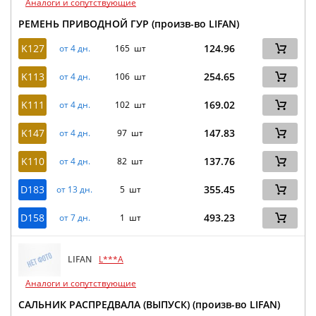
Аналоги и сопутствующие
РЕМЕНЬ ПРИВОДНОЙ ГУР (произв-во LIFAN)
K127
124.96
от 4 дн.
165 шт
K113
254.65
от 4 дн.
106 шт
K111
169.02
от 4 дн.
102 шт
K147
147.83
от 4 дн.
97 шт
K110
137.76
от 4 дн.
82 шт
D183
355.45
от 13 дн.
5 шт
D158
493.23
от 7 дн.
1 шт
LIFAN
L***A
Аналоги и сопутствующие
САЛЬНИК РАСПРЕДВАЛА (ВЫПУСК) (произв-во LIFAN)