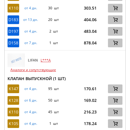
K110
303.51
от 4 дн.
30 шт
D183
404.06
от 13 дн.
20 шт
D197
483.04
от 4 дн.
2 шт
D158
878.04
от 7 дн.
1 шт
LIFAN
L***A
Аналоги и сопутствующие
КЛАПАН ВЫПУСКНОЙ (1 ШТ)
K147
170.61
от 4 дн.
95 шт
K128
169.02
от 6 дн.
50 шт
K110
216.23
от 4 дн.
45 шт
K105
178.24
от 4 дн.
1 шт