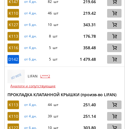
K147
219.66
от 4 дн.
82 шт
K110
219.42
от 4 дн.
46 шт
K127
343.31
от 6 дн.
10 шт
K113
176.78
от 4 дн.
8 шт
K116
358.48
от 4 дн.
5 шт
D142
1 479.48
от 6 дн.
5 шт
LIFAN
L***2
Аналоги и сопутствующие
ПРОКЛАДКА КЛАПАННОЙ КРЫШКИ (произв-во LIFAN)
K113
251.40
от 4 дн.
44 шт
K110
251.14
от 4 дн.
39 шт
K127
303.80
от 6 дн.
10 шт