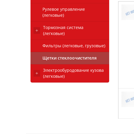
Рулевое управление
(легковые)
Тормозная система
(легковые)
Фильтры (легковые, грузовые)
Щетки стеклоочистителя
Электрообуродование кузова
(легковые)