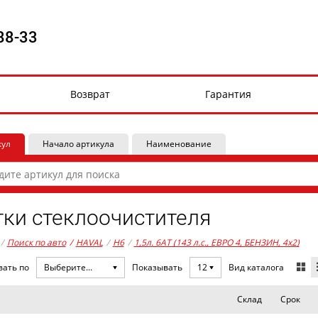
88-33
Возврат
Гарантия
кул
Начало артикула
Наименование
ки стеклоочистителя
/
Поиск по авто
/
HAVAL
/
H6
/
1,5л. 6AT (143 л.с., ЕВРО 4, БЕНЗИН, 4x2)
Вид каталога
вать по
Выберите...
Показывать
12
Склад
Срок