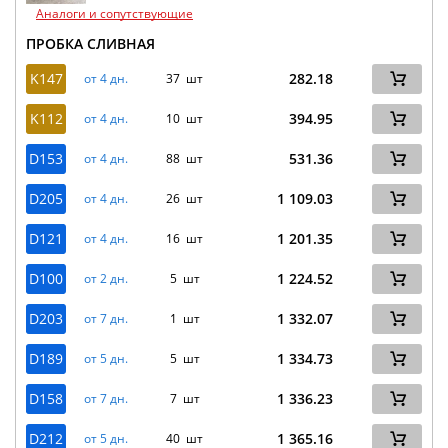
Аналоги и сопутствующие
ПРОБКА СЛИВНАЯ
K147
282.18
от 4 дн.
37 шт
K112
394.95
от 4 дн.
10 шт
D153
531.36
от 4 дн.
88 шт
D205
1 109.03
от 4 дн.
26 шт
D121
1 201.35
от 4 дн.
16 шт
D100
1 224.52
от 2 дн.
5 шт
D203
1 332.07
от 7 дн.
1 шт
D189
1 334.73
от 5 дн.
5 шт
D158
1 336.23
от 7 дн.
7 шт
D212
1 365.16
от 5 дн.
40 шт