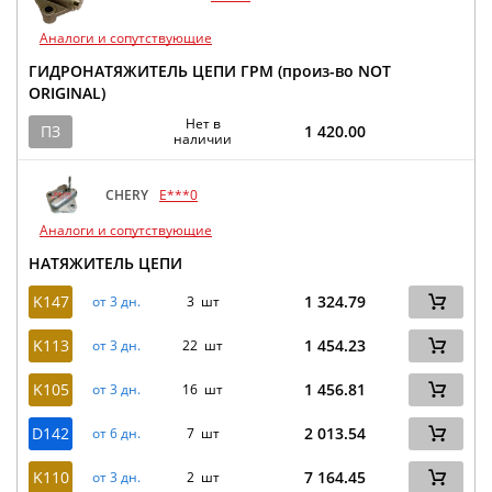
Аналоги и сопутствующие
ГИДРОНАТЯЖИТЕЛЬ ЦЕПИ ГРМ (произ-во NOT
ORIGINAL)
Нет в
ПЗ
1 420.00
наличии
CHERY
E***0
Аналоги и сопутствующие
НАТЯЖИТЕЛЬ ЦЕПИ
K147
1 324.79
от 3 дн.
3 шт
K113
1 454.23
от 3 дн.
22 шт
K105
1 456.81
от 3 дн.
16 шт
D142
2 013.54
от 6 дн.
7 шт
K110
7 164.45
от 3 дн.
2 шт