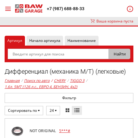
+7 (987) 688-88-33
Ваша корзина пуста
Артикул
Начало артикула
Наименование
Дифференциал (механика М/Т) (легковые)
Главная
/
Поиск по авто
/
CHERY
/
TIGGO 3
/
1,6л. 5MT (126 л.с., ЕВРО 4, БЕНЗИН, 4x2)
Фильтр
Сортировать по
24
NOT ORIGINAL
5***#