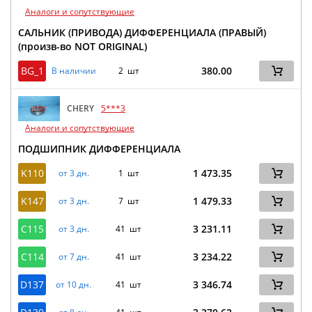
Аналоги и сопутствующие
САЛЬНИК (ПРИВОДА) ДИФФЕРЕНЦИАЛА (ПРАВЫЙ)
(произв-во NOT ORIGINAL)
BG_1
380.00
В наличии
2 шт
CHERY
5***3
Аналоги и сопутствующие
ПОДШИПНИК ДИФФЕРЕНЦИАЛА
K110
1 473.35
от 3 дн.
1 шт
K147
1 479.33
от 3 дн.
7 шт
C115
3 231.11
от 3 дн.
41 шт
C114
3 234.22
от 7 дн.
41 шт
D137
3 346.74
от 10 дн.
41 шт