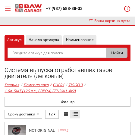
+7 (987) 688-88-33
Ваша корзина пуста
Артикул
Начало артикула
Наименование
Система выпуска отработавших газов
двигателя (легковые)
Главная
/
Поиск по авто
/
CHERY
/
TIGGO 3
/
1,6л. 5MT (126 л.с., ЕВРО 4, БЕНЗИН, 4x2)
Фильтр
Сроку доставки
12
NOT ORIGINAL
T***#