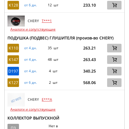
K128
233.10
от 6 дн.
12 шт
CHERY
T***1
Аналоги и сопутствующие
ПОДУШКА (ПОДВЕС) ГЛУШИТЕЛЯ (произв-во CHERY)
K110
263.21
от 4 дн.
35 шт
K147
263.43
от 4 дн.
48 шт
D197
340.25
от 4 дн.
4 шт
K127
568.06
от 6 дн.
2 шт
CHERY
E***A
Аналоги и сопутствующие
КОЛЛЕКТОР ВЫПУСКНОЙ
Нет в
ПЗ