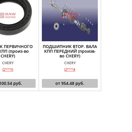
К ПЕРВИЧНОГО
ПОДШИПНИК ВТОР. ВАЛА
КПП (произ-во
КПП ПЕРЕДНИЙ (произв-
CHERY)
во CHERY)
CHERY
CHERY
Q***6
Q***#
100.54
руб.
от
954.48
руб.