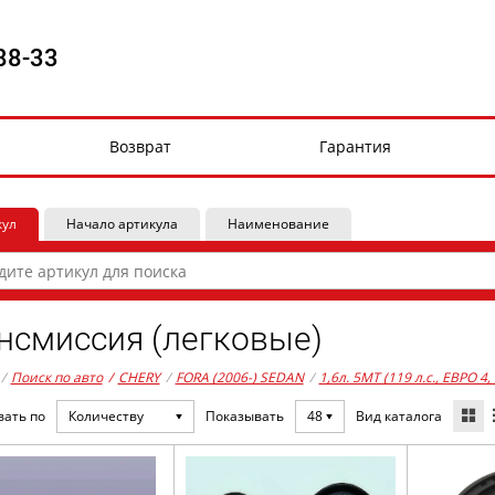
88-33
Возврат
Гарантия
кул
Начало артикула
Наименование
нсмиссия (легковые)
/
Поиск по авто
/
CHERY
/
FORA (2006-) SEDAN
/
1,6л. 5MT (119 л.с., ЕВРО 4
Вид каталога
вать по
Количеству
Показывать
48