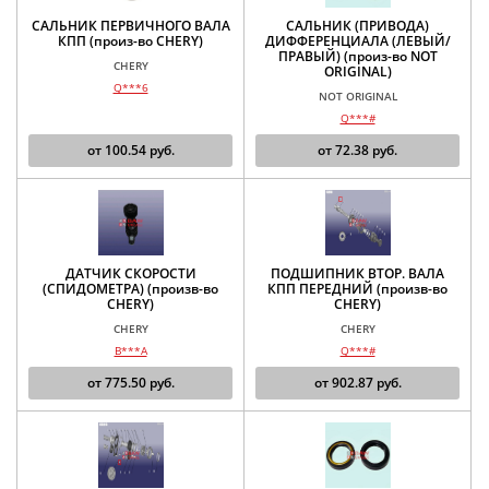
САЛЬНИК ПЕРВИЧНОГО ВАЛА
САЛЬНИК (ПРИВОДА)
КПП (произ-во CHERY)
ДИФФЕРЕНЦИАЛА (ЛЕВЫЙ/
ПРАВЫЙ) (произ-во NOT
CHERY
ORIGINAL)
Q***6
NOT ORIGINAL
Q***#
от
100.54
руб.
от
72.38
руб.
ДАТЧИК СКОРОСТИ
ПОДШИПНИК ВТОР. ВАЛА
(СПИДОМЕТРА) (произв-во
КПП ПЕРЕДНИЙ (произв-во
CHERY)
CHERY)
CHERY
CHERY
B***A
Q***#
от
775.50
руб.
от
902.87
руб.