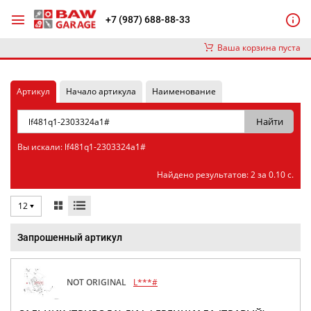
+7 (987) 688-88-33
Ваша корзина пуста
Артикул
Начало артикула
Наименование
Вы искали: lf481q1-2303324a1#
Найдено результатов: 2 за 0.10 с.
12
Запрошенный артикул
NOT ORIGINAL
L***#