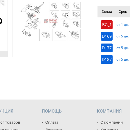
Склад
Срок
BG_1
от 1 дн.
D169
от 5 дн.
D177
от 5 дн.
D187
от 5 дн.
УКЦИЯ
ПОМОЩЬ
КОМПАНИЯ
ог товаров
Оплата
О компании
р по авто
Доставка
Контакты