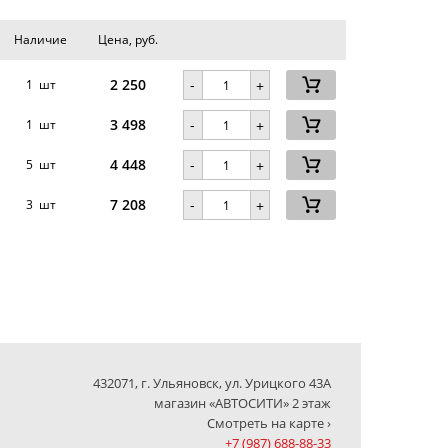
Наличие
Цена, руб.
2 250
-
1 шт
+
3 498
-
1 шт
+
4 448
-
5 шт
+
7 208
-
3 шт
+
432071, г. Ульяновск, ул. Урицкого 43А
магазин «АВТОСИТИ» 2 этаж
Смотреть на карте ›
+7 (987) 688-88-33