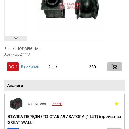
Бренд: NOT ORIGINAL
Артикул: 2***#
сп
BG_1
230
В наличии
2 шт
Аналоги
GREAT WALL
2***B
ВТУЛКА ПЕРЕДНЕГО СТАБИЛИЗАТОРА (1 ШТ) (произв-во
GREAT WALL)