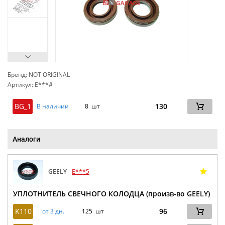
Бренд: NOT ORIGINAL
Артикул: E***#
сп
BG_1
130
В наличии
8 шт
Аналоги
GEELY
E***5
УПЛОТНИТЕЛЬ СВЕЧНОГО КОЛОДЦА (произв-во GEELY)
K110
96
от 3 дн.
125 шт