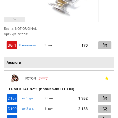
Бренд: NOT ORIGINAL
Артикул: 5***#
сп
BG_1
170
В наличии
3 шт
Аналоги
FOTON
5***7
ТЕРМОСТАТ 82°C (произв-во FOTON)
D187
1 932
от 5 дн.
30 шт
D100
2 133
от 2 дн.
6 шт