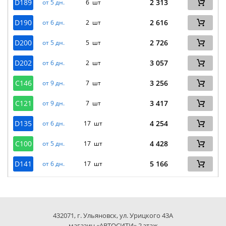
D189
2 313
от 5 дн.
6 шт
D190
2 616
от 6 дн.
2 шт
D200
2 726
от 5 дн.
5 шт
D202
3 057
от 6 дн.
2 шт
C146
3 256
от 9 дн.
7 шт
C121
3 417
от 9 дн.
7 шт
D135
4 254
от 6 дн.
17 шт
C100
4 428
от 5 дн.
17 шт
D141
5 166
от 6 дн.
17 шт
432071, г. Ульяновск, ул. Урицкого 43А
магазин «АВТОСИТИ» 2 этаж