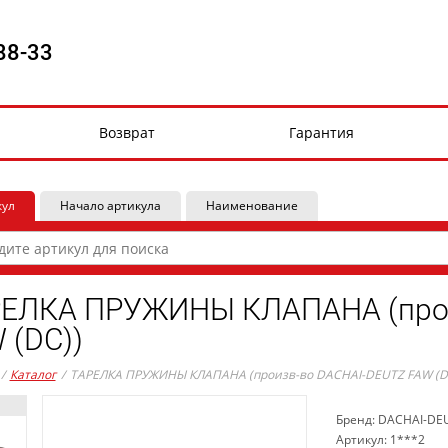
88-33
Возврат
Гарантия
кул
Начало артикула
Наименование
ЕЛКА ПРУЖИНЫ КЛАПАНА (прои
 (DC))
/
Каталог
/
ТАРЕЛКА ПРУЖИНЫ КЛАПАНА (произв-во DACHAI-DEUTZ FAW (D
Бренд: DACHAI-DE
Артикул: 1***2