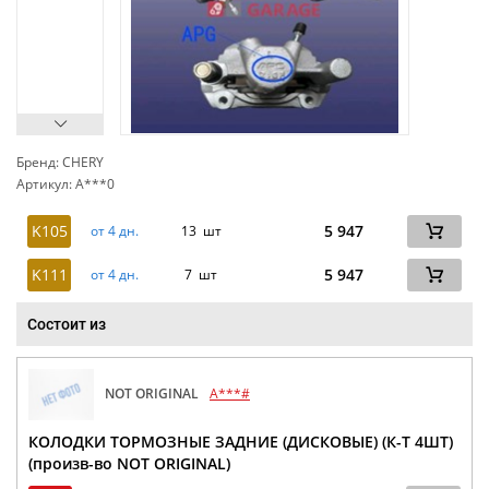
Бренд: CHERY
Артикул: A***0
сп
K105
5 947
от 4 дн.
13 шт
K111
5 947
от 4 дн.
7 шт
Состоит из
NOT ORIGINAL
A***#
КОЛОДКИ ТОРМОЗНЫЕ ЗАДНИЕ (ДИСКОВЫЕ) (К-Т 4ШТ)
(произв-во NOT ORIGINAL)