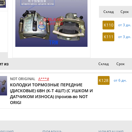
Склад
Срок
K110
от 3 дн.
K111
от 3 дн.
Склад
Срок
т из
NOT ORIGINAL
A***#
K128
от 6 дн.
КОЛОДКИ ТОРМОЗНЫЕ ПЕРЕДНИЕ
(ДИСКОВЫЕ) 6BH (К-Т 4ШТ) (С УШКОМ И
ДАТЧИКОМ ИЗНОСА) (произв-во NOT
ORIGI