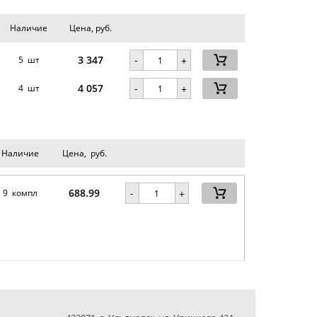
Наличие
Цена, руб.
3 347
-
5 шт
+
4 057
-
4 шт
+
Наличие
Цена, руб.
688.99
-
9 компл
+