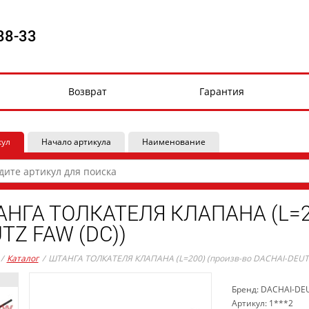
88-33
Возврат
Гарантия
кул
Начало артикула
Наименование
НГА ТОЛКАТЕЛЯ КЛАПАНА (L=20
TZ FAW (DC))
/
Каталог
/
ШТАНГА ТОЛКАТЕЛЯ КЛАПАНА (L=200) (произв-во DACHAI-DEUTZ
Бренд: DACHAI-DE
Артикул: 1***2