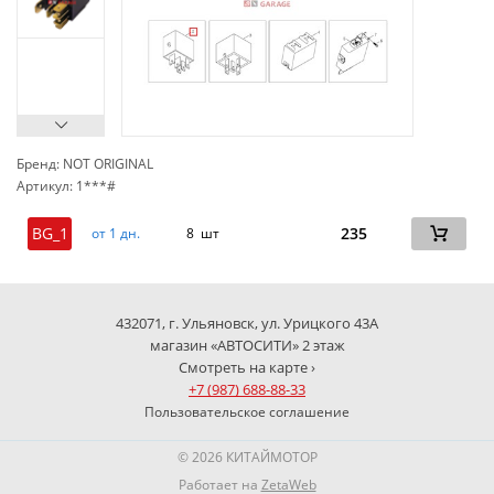
Бренд: NOT ORIGINAL
Артикул: 1***#
сп
BG_1
235
от 1 дн.
8 шт
432071, г. Ульяновск, ул. Урицкого 43А
магазин «АВТОСИТИ» 2 этаж
Смотреть на карте ›
+7 (987) 688-88-33
Пользовательское соглашение
© 2026 КИТАЙМОТОР
Работает на
ZetaWeb