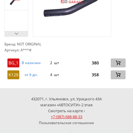
Бренд: NOT ORIGINAL
Артикул: A***#
сп
BG_1
380
В наличии
2 шт
K128
358
от 6 дн.
4 шт
432071, г. Ульяновск, ул. Урицкого 43А
магазин «АВТОСИТИ» 2 этаж
Смотреть на карте ›
+7 (987) 688-88-33
Пользовательское соглашение