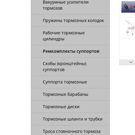
Вакуумные усилители
тормозов
Пружины тормозных колодок
Рабочие тормозные
цилиндры
Ремкомплекты суппортов
Скобы (кронштейны)
суппортов
Суппорта тормозные
Тормозные барабаны
Тормозные диски
Тормозные шланги и трубки
Троса стояночного тормоза