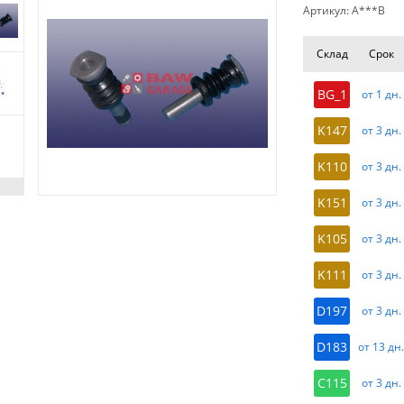
Артикул: A***B
Склад
Срок
BG_1
от 1 дн.
K147
от 3 дн.
K110
от 3 дн.
K151
от 3 дн.
K105
от 3 дн.
K111
от 3 дн.
D197
от 3 дн.
D183
от 13 дн
C115
от 3 дн.