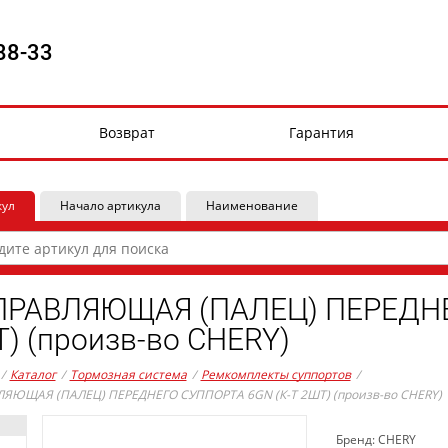
88-33
Возврат
Гарантия
кул
Начало артикула
Наименование
РАВЛЯЮЩАЯ (ПАЛЕЦ) ПЕРЕДНЕ
) (произв-во CHERY)
/
Каталог
/
Тормозная система
/
Ремкомплекты суппортов
/
ЯЮЩАЯ (ПАЛЕЦ) ПЕРЕДНЕГО СУППОРТА 6GN (К-Т 2ШТ) (произв-во CHERY)
Бренд: CHERY