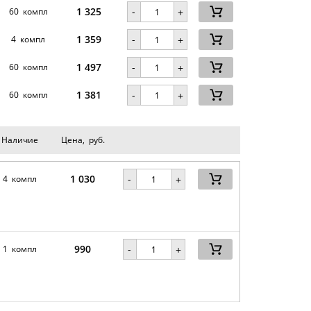
1 325
-
60 компл
+
1 359
-
.
4 компл
+
1 497
-
60 компл
+
1 381
-
60 компл
+
Наличие
Цена, руб.
1 030
-
4 компл
+
990
-
1 компл
+