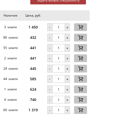
Задать вопрос специалисту
Наличие
Цена, руб.
1 450
-
3 компл
+
432
-
80 компл
+
441
-
55 компл
+
441
-
2 компл
+
445
-
24 компл
+
585
-
44 компл
+
624
-
1 компл
+
740
-
.
4 компл
+
1 319
-
60 компл
+