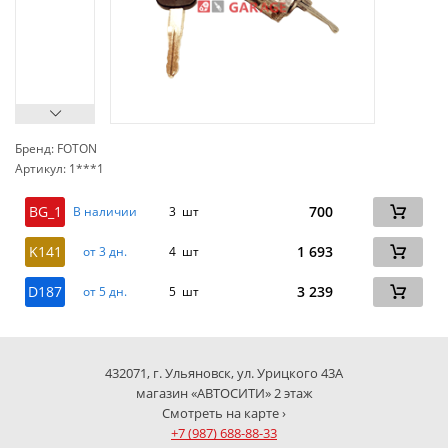
Бренд: FOTON
Артикул: 1***1
сп
BG_1
700
В наличии
3 шт
K141
1 693
от 3 дн.
4 шт
D187
3 239
от 5 дн.
5 шт
432071, г. Ульяновск, ул. Урицкого 43А
магазин «АВТОСИТИ» 2 этаж
Смотреть на карте ›
+7 (987) 688-88-33