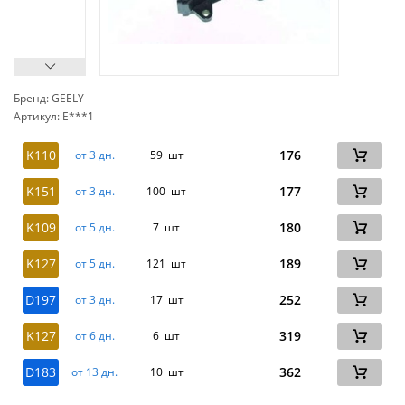
Бренд: GEELY
Артикул: E***1
сп
K110
176
от 3 дн.
59 шт
K151
177
от 3 дн.
100 шт
K109
180
от 5 дн.
7 шт
K127
189
от 5 дн.
121 шт
D197
252
от 3 дн.
17 шт
K127
319
от 6 дн.
6 шт
D183
362
от 13 дн.
10 шт