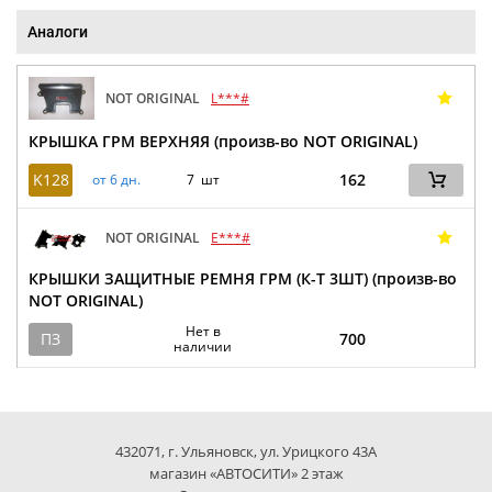
Аналоги
NOT ORIGINAL
L***#
КРЫШКА ГРМ ВЕРХНЯЯ (произв-во NOT ORIGINAL)
K128
162
от 6 дн.
7 шт
NOT ORIGINAL
E***#
КРЫШКИ ЗАЩИТНЫЕ РЕМНЯ ГРМ (К-Т 3ШТ) (произв-во
NOT ORIGINAL)
Нет в
ПЗ
700
наличии
432071, г. Ульяновск, ул. Урицкого 43А
магазин «АВТОСИТИ» 2 этаж