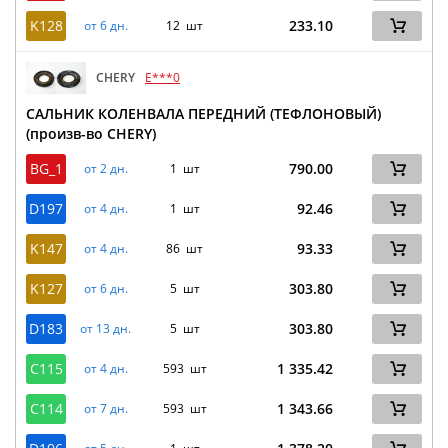
K128
233.10
от 6 дн.
12 шт
CHERY
E***0
САЛЬНИК КОЛЕНВАЛА ПЕРЕДНИЙ (ТЕФЛОНОВЫЙ)
(произв-во CHERY)
BG_1
790.00
от 2 дн.
1 шт
D197
92.46
от 4 дн.
1 шт
K147
93.33
от 4 дн.
86 шт
K127
303.80
от 6 дн.
5 шт
D183
303.80
от 13 дн.
5 шт
C115
1 335.42
от 4 дн.
593 шт
C114
1 343.66
от 7 дн.
593 шт