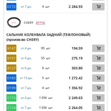
D172
2 284.93
от 7 дн.
4 шт
CHERY
4***A
САЛЬНИК КОЛЕНВАЛА ЗАДНИЙ (ТЕФЛОНОВЫЙ)
(произв-во CHERY)
K147
194.59
от 4 дн.
95 шт
K151
275.19
от 4 дн.
55 шт
K127
303.80
от 6 дн.
8 шт
D183
1 272.42
от 13 дн.
5 шт
D199
1 356.92
от 7 дн.
4 шт
C115
2 249.63
от 4 дн.
1 056 шт
C114
2 264.05
от 7 дн.
1 056 шт