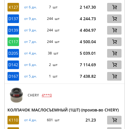
K127
2 147.30
от 6 дн.
7 шт
D137
4 244.73
от 9 дн.
244 шт
D139
4 404.97
от 9 дн.
244 шт
C117
4 500.04
от 7 дн.
244 шт
D205
5 039.01
от 4 дн.
38 шт
D142
7 114.69
от 6 дн.
2 шт
D167
7 438.82
от 5 дн.
1 шт
CHERY
4***0
КОЛПАЧОК МАСЛОСЪЕМНЫЙ (1ШТ) (произв-во CHERY)
K110
21.23
от 4 дн.
601 шт