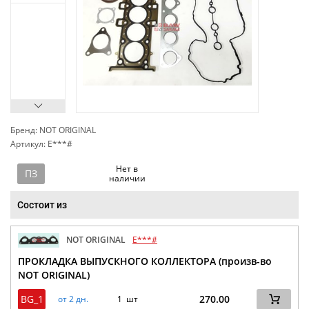
Бренд: NOT ORIGINAL
Артикул: E***#
сп
Нет в
ПЗ
наличии
Состоит из
NOT ORIGINAL
E***#
ПРОКЛАДКА ВЫПУСКНОГО КОЛЛЕКТОРА (произв-во
NOT ORIGINAL)
BG_1
270.00
от 2 дн.
1 шт