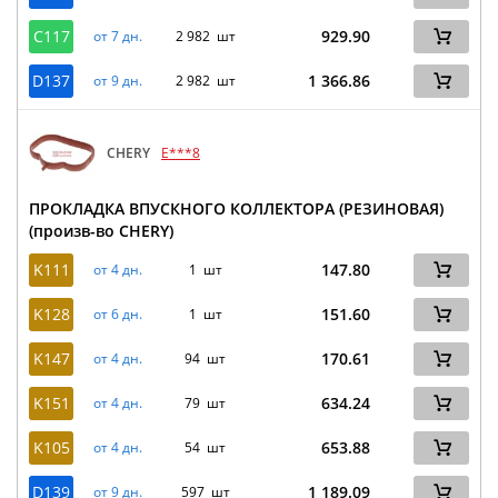
C117
929.90
от 7 дн.
2 982 шт
D137
1 366.86
от 9 дн.
2 982 шт
CHERY
E***8
ПРОКЛАДКА ВПУСКНОГО КОЛЛЕКТОРА (РЕЗИНОВАЯ)
(произв-во CHERY)
K111
147.80
от 4 дн.
1 шт
K128
151.60
от 6 дн.
1 шт
K147
170.61
от 4 дн.
94 шт
K151
634.24
от 4 дн.
79 шт
K105
653.88
от 4 дн.
54 шт
D139
1 189.09
от 9 дн.
597 шт