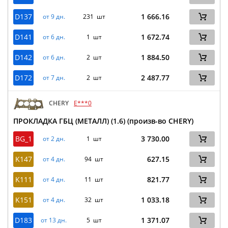
D137
1 666.16
от 9 дн.
231 шт
D141
1 672.74
от 6 дн.
1 шт
D142
1 884.50
от 6 дн.
2 шт
D172
2 487.77
от 7 дн.
2 шт
CHERY
E***0
ПРОКЛАДКА ГБЦ (МЕТАЛЛ) (1.6) (произв-во CHERY)
BG_1
3 730.00
от 2 дн.
1 шт
K147
627.15
от 4 дн.
94 шт
K111
821.77
от 4 дн.
11 шт
K151
1 033.18
от 4 дн.
32 шт
D183
1 371.07
от 13 дн.
5 шт