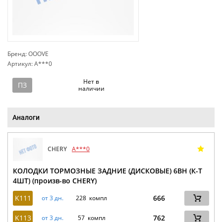
Бренд: OOOVE
Артикул: A***0
сп
Нет в
ПЗ
наличии
Аналоги
CHERY
A***0
КОЛОДКИ ТОРМОЗНЫЕ ЗАДНИЕ (ДИСКОВЫЕ) 6BH (К-Т
4ШТ) (произв-во CHERY)
K111
666
от 3 дн.
228 компл
K113
762
от 3 дн.
57 компл