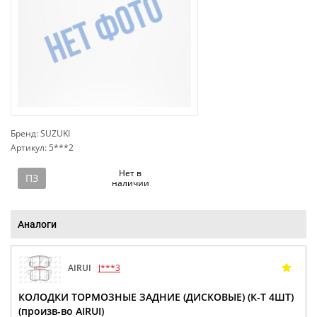
Бренд: SUZUKI
Артикул: 5***2
сп
Нет в
ПЗ
наличии
Аналоги
AIRUI
J***3
КОЛОДКИ ТОРМОЗНЫЕ ЗАДНИЕ (ДИСКОВЫЕ) (К-Т 4ШТ)
(произв-во AIRUI)