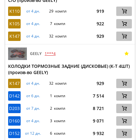
С/О (произв-во GEELY)
K110
919
от 4 дн.
29 компл
K105
922
от 4 дн.
7 компл
K147
929
от 4 дн.
32 компл
GEELY
1***4
КОЛОДКИ ТОРМОЗНЫЕ ЗАДНИЕ (ДИСКОВЫЕ) (К-Т 4ШТ)
(произв-во GEELY)
K147
929
от 4 дн.
32 компл
D142
7 514
от 6 дн.
1 компл
D203
8 721
от 7 дн.
2 компл
D160
9 071
от 4 дн.
3 компл
D152
9 932
от 12 дн.
6 компл