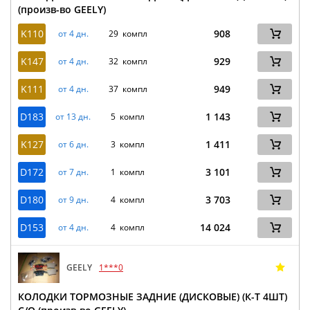
(произв-во GEELY)
K110
908
от 4 дн.
29 компл
K147
929
от 4 дн.
32 компл
K111
949
от 4 дн.
37 компл
D183
1 143
от 13 дн.
5 компл
K127
1 411
от 6 дн.
3 компл
D172
3 101
от 7 дн.
1 компл
D180
3 703
от 9 дн.
4 компл
D153
14 024
от 4 дн.
4 компл
GEELY
1***0
КОЛОДКИ ТОРМОЗНЫЕ ЗАДНИЕ (ДИСКОВЫЕ) (К-Т 4ШТ)