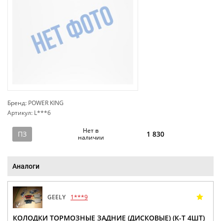
Бренд: POWER KING
Артикул: L***6
сп
Нет в
ПЗ
1 830
наличии
Аналоги
GEELY
1***9
КОЛОДКИ ТОРМОЗНЫЕ ЗАДНИЕ (ДИСКОВЫЕ) (К-Т 4ШТ)