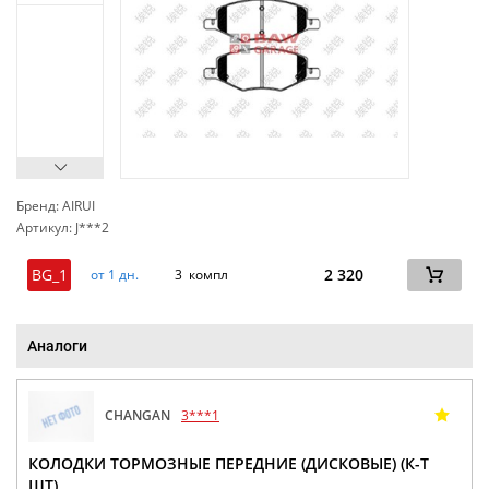
Бренд: AIRUI
Артикул: J***2
сп
BG_1
2 320
от 1 дн.
3 компл
Аналоги
CHANGAN
3***1
КОЛОДКИ ТОРМОЗНЫЕ ПЕРЕДНИЕ (ДИСКОВЫЕ) (К-Т
ШТ)