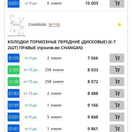
D203
10 003
от 8 дн.
6 компл
CHANGAN
B***0
КОЛОДКИ ТОРМОЗНЫЕ ПЕРЕДНИЕ (ДИСКОВЫЕ) (К-Т
2ШТ) ПРАВЫЕ (произв-во CHANGAN)
D159
7 566
от 4 дн.
2 компл
C109
8 033
от 10 дн.
258 компл
C158
8 072
от 15 дн.
258 компл
D183
8 488
от 13 дн.
2 компл
D199
9 166
от 8 дн.
1 компл
D203
9 848
от 8 дн.
5 компл
D161
9 861
от 4 дн.
1 компл