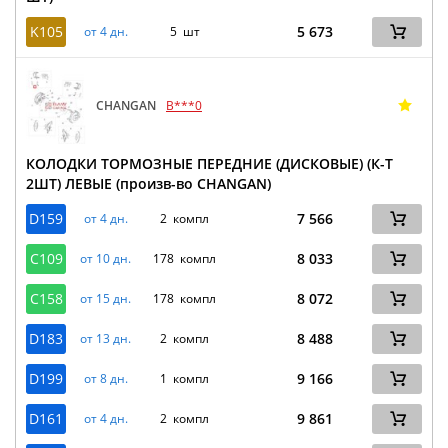
K105
5 673
от 4 дн.
5 шт
CHANGAN
B***0
КОЛОДКИ ТОРМОЗНЫЕ ПЕРЕДНИЕ (ДИСКОВЫЕ) (К-Т
2ШТ) ЛЕВЫЕ (произв-во CHANGAN)
D159
7 566
от 4 дн.
2 компл
C109
8 033
от 10 дн.
178 компл
C158
8 072
от 15 дн.
178 компл
D183
8 488
от 13 дн.
2 компл
D199
9 166
от 8 дн.
1 компл
D161
9 861
от 4 дн.
2 компл