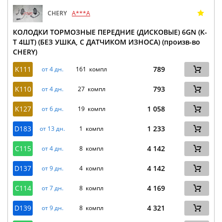
CHERY
A***A
КОЛОДКИ ТОРМОЗНЫЕ ПЕРЕДНИЕ (ДИСКОВЫЕ) 6GN (К-
Т 4ШТ) (БЕЗ УШКА, С ДАТЧИКОМ ИЗНОСА) (произв-во
CHERY)
K111
789
от 4 дн.
161 компл
K110
793
от 4 дн.
27 компл
K127
1 058
от 6 дн.
19 компл
D183
1 233
от 13 дн.
1 компл
C115
4 142
от 4 дн.
8 компл
D137
4 142
от 9 дн.
4 компл
C114
4 169
от 7 дн.
8 компл
D139
4 321
от 9 дн.
8 компл