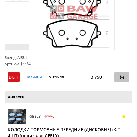
Бренд: AIRUI
Артикул: J***4
сп
BG_1
3 750
В наличии
5 компл
Аналоги
GEELY
4***0
КОЛОДКИ ТОРМОЗНЫЕ ПЕРЕДНИЕ (ДИСКОВЫЕ) (К-Т
4ШТ) (произв-во GEELY)