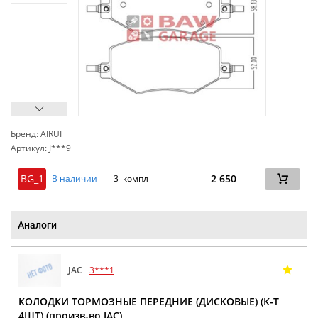
Бренд: AIRUI
Артикул: J***9
сп
BG_1
2 650
В наличии
3 компл
Аналоги
JAC
3***1
КОЛОДКИ ТОРМОЗНЫЕ ПЕРЕДНИЕ (ДИСКОВЫЕ) (К-Т
4ШТ) (произв-во JAC)