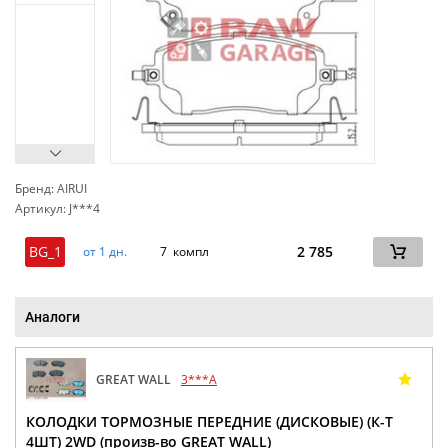
Бренд: AIRUI
Артикул: J***4
сп
BG_1
2 785
от 1 дн.
7 компл
Аналоги
GREAT WALL
3***A
КОЛОДКИ ТОРМОЗНЫЕ ПЕРЕДНИЕ (ДИСКОВЫЕ) (К-Т
4ШТ) 2WD (произв-во GREAT WALL)