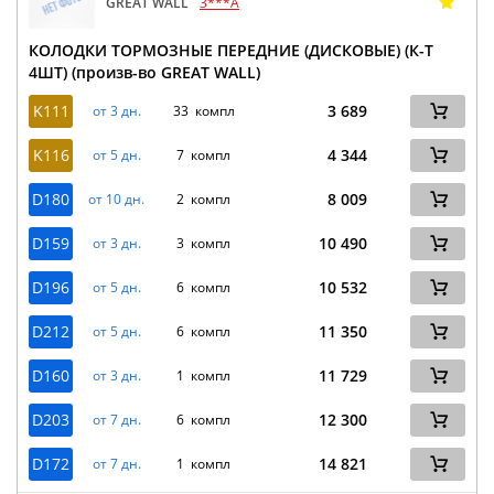
GREAT WALL
3***A
КОЛОДКИ ТОРМОЗНЫЕ ПЕРЕДНИЕ (ДИСКОВЫЕ) (К-Т
4ШТ) (произв-во GREAT WALL)
K111
3 689
от 3 дн.
33 компл
K116
4 344
от 5 дн.
7 компл
D180
8 009
от 10 дн.
2 компл
D159
10 490
от 3 дн.
3 компл
D196
10 532
от 5 дн.
6 компл
D212
11 350
от 5 дн.
6 компл
D160
11 729
от 3 дн.
1 компл
D203
12 300
от 7 дн.
6 компл
D172
14 821
от 7 дн.
1 компл