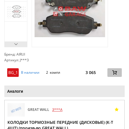
Бренд: AIRUI
Артикул: J***3
сп
BG_1
3 065
В наличии
2 компл
Аналоги
GREAT WALL
3***A
КОЛОДКИ ТОРМОЗНЫЕ ПЕРЕДНИЕ (ДИСКОВЫЕ) (К-Т
4ШТ) (произв-во GREAT WALL)