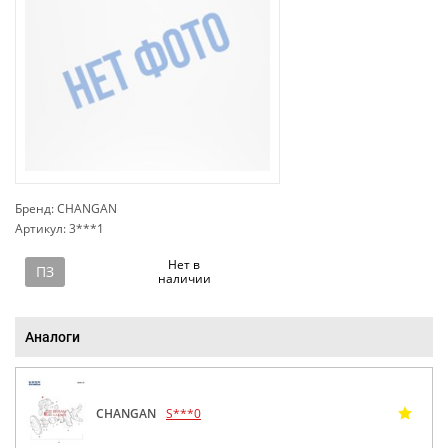
Бренд: CHANGAN
Артикул: 3***1
сп
Нет в
ПЗ
наличии
Аналоги
CHANGAN
S***0