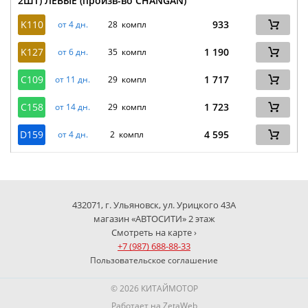
2ШТ) ЛЕВЫЕ (произв-во CHANGAN)
K110
933
от 4 дн.
28 компл
K127
1 190
от 6 дн.
35 компл
C109
1 717
от 11 дн.
29 компл
C158
1 723
от 14 дн.
29 компл
D159
4 595
от 4 дн.
2 компл
432071, г. Ульяновск, ул. Урицкого 43А
магазин «АВТОСИТИ» 2 этаж
Смотреть на карте ›
+7 (987) 688-88-33
Пользовательское соглашение
© 2026 КИТАЙМОТОР
Работает на
ZetaWeb