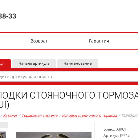
88-33
Возврат
Гарантия
кул
Начало артикула
Наименование
ОДКИ СТОЯНОЧНОГО ТОРМОЗА (
UI)
/
Каталог
/
Тормозная система
/
Колодки стояночного тормоза
/
КОЛОДКИ 
Бренд: AIRUI
Артикул: J***2