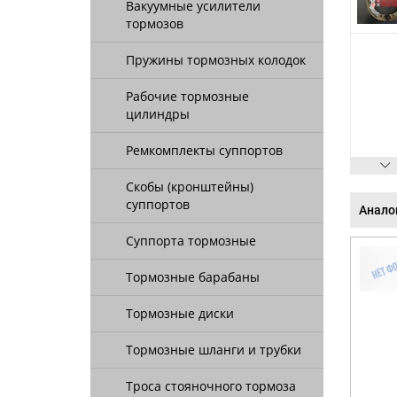
Вакуумные усилители
тормозов
Пружины тормозных колодок
Рабочие тормозные
цилиндры
Ремкомплекты суппортов
Скобы (кронштейны)
суппортов
Анало
Суппорта тормозные
Тормозные барабаны
Тормозные диски
Тормозные шланги и трубки
Троса стояночного тормоза