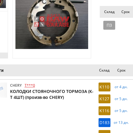
Склад
Срок
ПЗ
Склад
Срок
ги
CHERY
T***0
K110
от 4 дн.
КОЛОДКИ СТОЯНОЧНОГО ТОРМОЗА (К-
Т 4ШТ) (произв-во CHERY)
K127
от 5 дн.
K116
от 5 дн.
D183
от 13 дн.