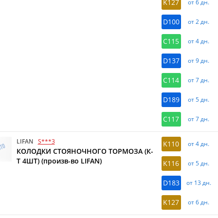
K127
от 6 дн.
D100
от 2 дн.
C115
от 4 дн.
D137
от 9 дн.
C114
от 7 дн.
D189
от 5 дн.
C117
от 7 дн.
LIFAN
S***3
K110
от 4 дн.
КОЛОДКИ СТОЯНОЧНОГО ТОРМОЗА (К-
Т 4ШТ) (произв-во LIFAN)
K116
от 5 дн.
D183
от 13 дн.
K127
от 6 дн.