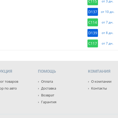
C115
от 3 дн.
D137
от 10 дн.
C114
от 7 дн.
D139
от 8 дн.
C117
от 7 дн.
УКЦИЯ
ПОМОЩЬ
КОМПАНИЯ
ог товаров
Оплата
О компании
р по авто
Доставка
Контакты
Возврат
Гарантия