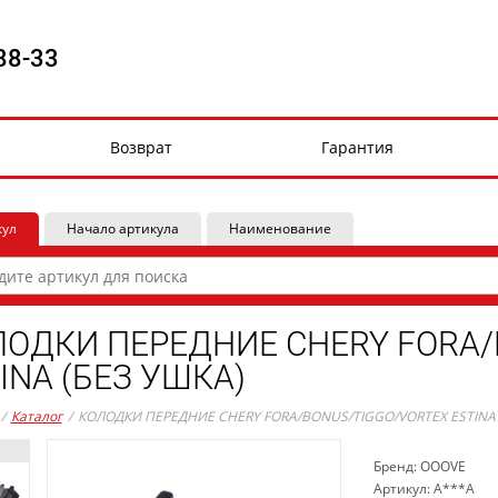
88-33
Возврат
Гарантия
кул
Начало артикула
Наименование
ОДКИ ПЕРЕДНИЕ CHERY FORA/
INA (БЕЗ УШКА)
/
Каталог
/
КОЛОДКИ ПЕРЕДНИЕ CHERY FORA/BONUS/TIGGO/VORTEX ESTINA 
Бренд: OOOVE
Артикул: A***A