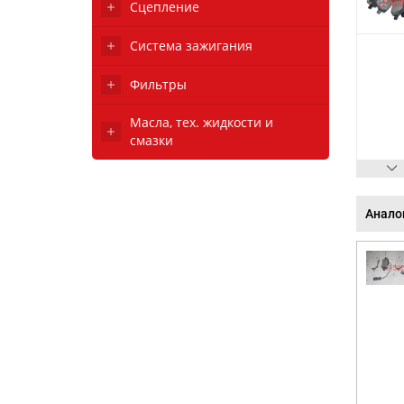
Сцепление
Система зажигания
Фильтры
Масла, тех. жидкости и
смазки
Анало