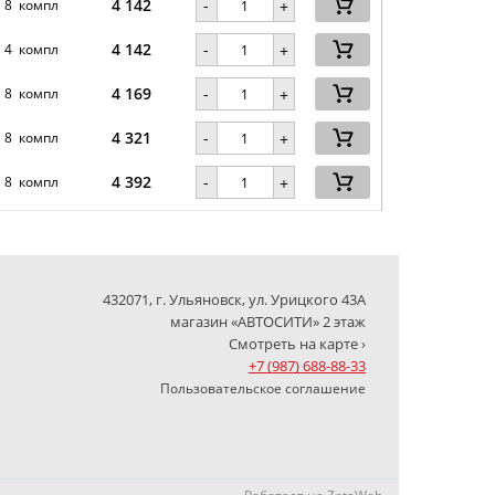
4 142
-
8 компл
+
4 142
-
4 компл
+
4 169
-
8 компл
+
4 321
-
8 компл
+
4 392
-
8 компл
+
432071, г. Ульяновск, ул. Урицкого 43А
магазин «АВТОСИТИ» 2 этаж
Смотреть на карте ›
+7 (987) 688-88-33
Пользовательское соглашение