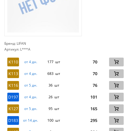
Бренд: LIFAN
Артикул: L***A
сп
K110
70
от 4 дн.
177 шт
K113
70
от 4 дн.
683 шт
K116
76
от 5 дн.
36 шт
D197
101
от 4 дн.
26 шт
K127
165
от 5 дн.
95 шт
D183
295
от 14 дн.
100 шт