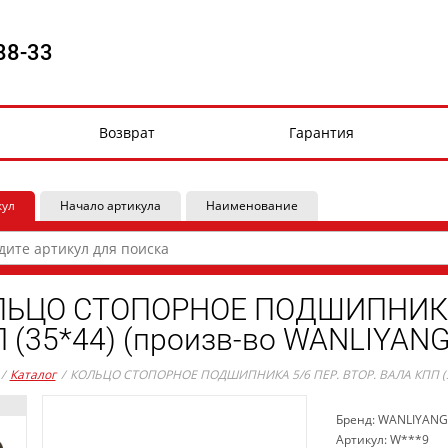
88-33
Возврат
Гарантия
кул
Начало артикула
Наименование
ЬЦО СТОПОРНОЕ ПОДШИПНИКА 5
 (35*44) (произв-во WANLIYANG
/
Каталог
/
КОЛЬЦО СТОПОРНОЕ ПОДШИПНИКА 5/6 ПЕР. ВТОР. ВАЛА КПП (35
Бренд: WANLIYANG
Артикул: W***9