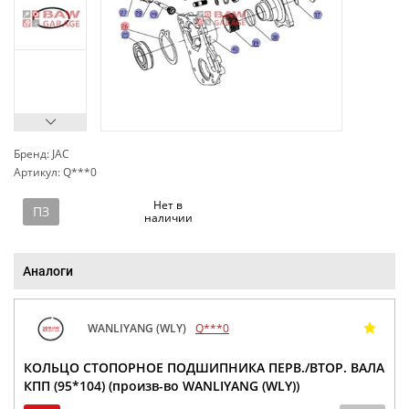
Бренд: JAC
Артикул: Q***0
сп
Нет в
ПЗ
наличии
Аналоги
WANLIYANG (WLY)
Q***0
КОЛЬЦО СТОПОРНОЕ ПОДШИПНИКА ПЕРВ./ВТОР. ВАЛА
КПП (95*104) (произв-во WANLIYANG (WLY))