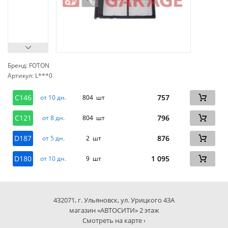
Бренд: FOTON
Артикул: L***0
сп
C146
757
от 10 дн.
804 шт
C121
796
от 8 дн.
804 шт
D187
876
от 5 дн.
2 шт
D180
1 095
от 10 дн.
9 шт
432071, г. Ульяновск, ул. Урицкого 43А
магазин «АВТОСИТИ» 2 этаж
Смотреть на карте ›