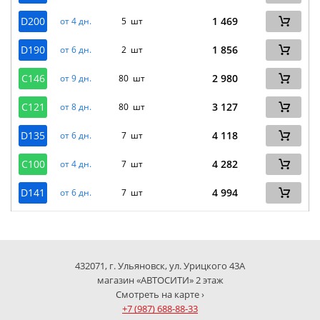
D200
1 469
от 4 дн.
5 шт
D190
1 856
от 6 дн.
2 шт
C146
2 980
от 9 дн.
80 шт
C121
3 127
от 8 дн.
80 шт
D135
4 118
от 6 дн.
7 шт
C100
4 282
от 4 дн.
7 шт
D141
4 994
от 6 дн.
7 шт
432071, г. Ульяновск, ул. Урицкого 43А
магазин «АВТОСИТИ» 2 этаж
Смотреть на карте ›
+7 (987) 688-88-33