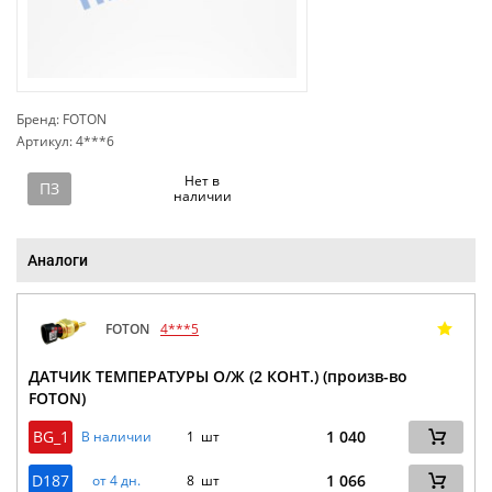
Бренд: FOTON
Артикул: 4***6
сп
Нет в
ПЗ
наличии
Аналоги
FOTON
4***5
ДАТЧИК ТЕМПЕРАТУРЫ О/Ж (2 КОНТ.) (произв-во
FOTON)
BG_1
1 040
В наличии
1 шт
D187
1 066
от 4 дн.
8 шт