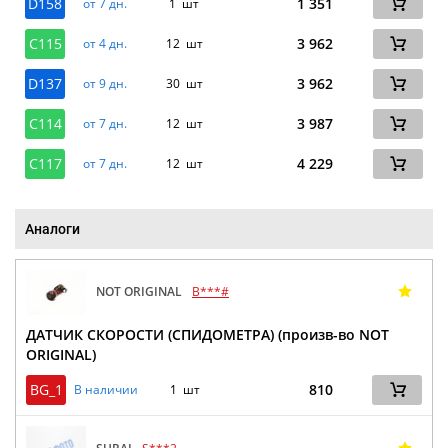
D158
1 351
от 7 дн.
1 шт
C115
3 962
от 4 дн.
12 шт
D137
3 962
от 9 дн.
30 шт
C114
3 987
от 7 дн.
12 шт
C117
4 229
от 7 дн.
12 шт
Аналоги
NOT ORIGINAL
B***#
ДАТЧИК СКОРОСТИ (СПИДОМЕТРА) (произв-во NOT
ORIGINAL)
BG_1
810
В наличии
1 шт