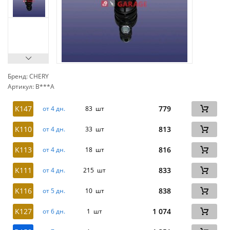
Бренд: CHERY
Артикул: B***A
сп
K147
779
от 4 дн.
83 шт
K110
813
от 4 дн.
33 шт
K113
816
от 4 дн.
18 шт
K111
833
от 4 дн.
215 шт
K116
838
от 5 дн.
10 шт
K127
1 074
от 6 дн.
1 шт