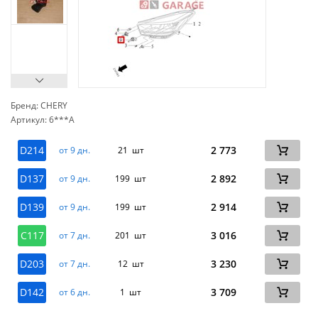
Бренд: CHERY
Артикул: 6***A
сп
D214
2 773
от 9 дн.
21 шт
D137
2 892
от 9 дн.
199 шт
D139
2 914
от 9 дн.
199 шт
C117
3 016
от 7 дн.
201 шт
D203
3 230
от 7 дн.
12 шт
D142
3 709
от 6 дн.
1 шт