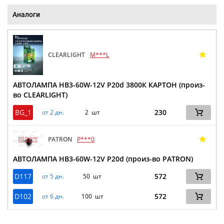
Аналоги
CLEARLIGHT
M***L
АВТОЛАМПА HB3-60W-12V P20d 3800К КАРТОН (произ-
во CLEARLIGHT)
BG_1
230
от 2 дн.
2 шт
PATRON
P***0
АВТОЛАМПА HB3-60W-12V P20d (произ-во PATRON)
D117
572
от 5 дн.
50 шт
D102
572
от 6 дн.
100 шт