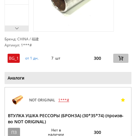
Бренд: CHINA / 福建
Артикул: 1***#
сп
BG_1
300
от 1 дн.
7 шт
Аналоги
NOT ORIGINAL
1***#
ВТУЛКА УШКА РЕССОРЫ (БРОНЗА) (30*35*74) (произв-
во NOT ORIGINAL)
Нет в
ПЗ
300
наличии