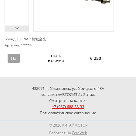
Бренд: CHINA / 桐城金光
Артикул: 1***#
сп
Нет в
ПЗ
6 250
наличии
432071, г. Ульяновск, ул. Урицкого 43А
магазин «АВТОСИТИ» 2 этаж
Смотреть на карте ›
+7 (987) 688-88-33
Пользовательское соглашение
© 2026 КИТАЙМОТОР
Работает на
ZetaWeb