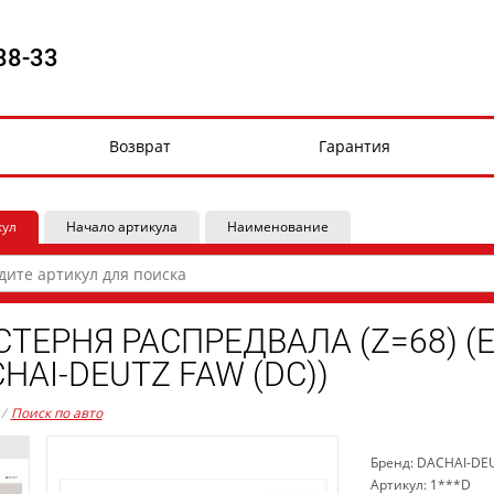
88-33
Возврат
Гарантия
кул
Начало артикула
Наименование
ТЕРНЯ РАСПРЕДВАЛА (Z=68) (ЕВ
HAI-DEUTZ FAW (DC))
/
Поиск по авто
Бренд: DACHAI-DE
Артикул: 1***D